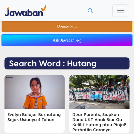
Donate Now
Ask Jawaban
Search Word : Hutang
Evelyn Belajar Berhutang
Dear Parents, Siapkan
Sejak Usianya 4 Tahun
Dana UKT Anak Biar Ga
Kelilit Hutang atau Pinjol!
Perhatiin Caranya