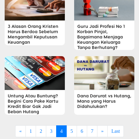
3 Alasan Orang Kristen
Guru Jadi Profesi No 1
Harus Berdoa Sebelum
Korban Pinjol,
Mengambil Keputusan
Bagaimana Menjaga
Keuangan
Keuangan Keluarga
Tanpa Berhutang?
Untung Atau Buntung?
Dana Darurat vs Hutang,
Begini Cara Pake Kartu
Mana yang Harus
Kredit Biar Gak Jadi
Didahulukan?
Beban Hutang
«
1
2
3
4
5
6
7
»
Last