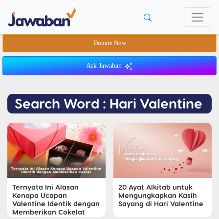
Donate Now
Ask Jawaban
Search Word : Hari Valentine
Ternyata Ini Alasan
20 Ayat Alkitab untuk
Kenapa Ucapan
Mengungkapkan Kasih
Valentine Identik dengan
Sayang di Hari Valentine
Memberikan Cokelat