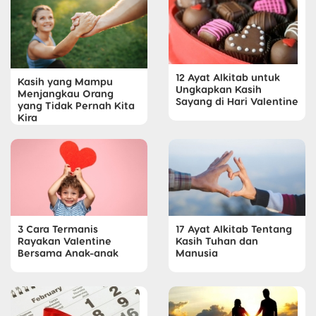
12 Ayat Alkitab untuk
Kasih yang Mampu
Ungkapkan Kasih
Menjangkau Orang
Sayang di Hari Valentine
yang Tidak Pernah Kita
Kira
3 Cara Termanis
17 Ayat Alkitab Tentang
Rayakan Valentine
Kasih Tuhan dan
Bersama Anak-anak
Manusia