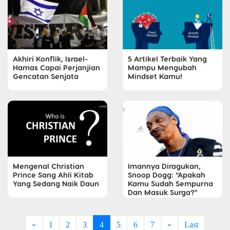
Akhiri Konflik, Israel-
5 Artikel Terbaik Yang
Hamas Capai Perjanjian
Mampu Mengubah
Gencatan Senjata
Mindset Kamu!
Mengenal Christian
Imannya Diragukan,
Prince Sang Ahli Kitab
Snoop Dogg: “Apakah
Yang Sedang Naik Daun
Kamu Sudah Sempurna
Dan Masuk Surga?"
«
1
2
3
4
5
6
7
»
Last