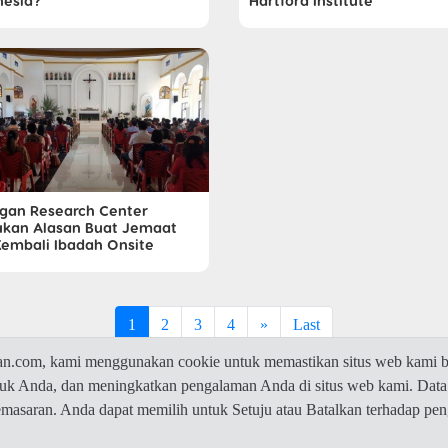
nesia?
Hartford Institute
ngan Research Center
kan Alasan Buat Jemaat
Kembali Ibadah Onsite
1
2
3
4
»
Last
com, kami menggunakan cookie untuk memastikan situs web kami be
ntuk Anda, dan meningkatkan pengalaman Anda di situs web kami. Data
© 2026 Jawaban.com -
Privacy Policy
pemasaran. Anda dapat memilih untuk Setuju atau Batalkan terhadap p