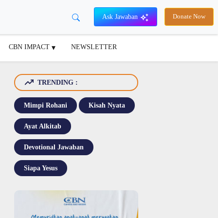
Ask Jawaban
Donate Now
CBN IMPACT
NEWSLETTER
TRENDING :
Mimpi Rohani
Kisah Nyata
Ayat Alkitab
Devotional Jawaban
Siapa Yesus