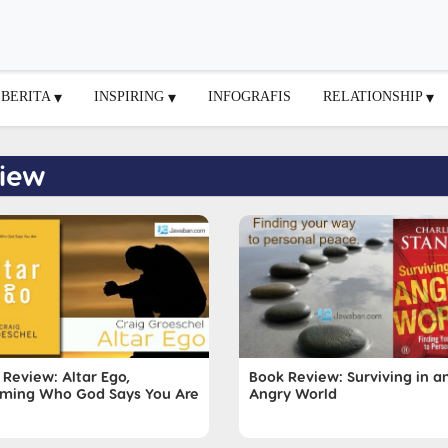
BERITA
INSPIRING
INFOGRAFIS
RELATIONSHIP
view
 Review: Altar Ego,
Book Review: Surviving in a
ming Who God Says You Are
Angry World