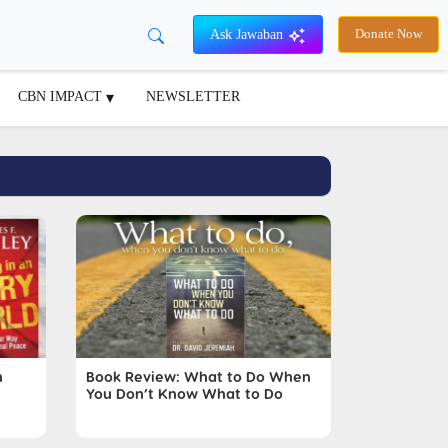
Ask Jawaban
Donate Now
CBN IMPACT
NEWSLETTER
n
Book Review: What to Do When
You Don’t Know What to Do