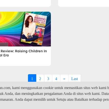
Review: Raising Children In
al Era
1
2
3
4
»
Last
com, kami menggunakan cookie untuk memastikan situs web kami be
ntuk Anda, dan meningkatkan pengalaman Anda di situs web kami. Data
© 2026 Jawaban.com -
Privacy Policy
pemasaran. Anda dapat memilih untuk Setuju atau Batalkan terhadap p