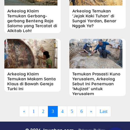
Arkeolog Klaim
Arkeolog Temukan
Temukan Gerbang-
‘Jejak Kaki Tuhan’ di
gerbang Benteng Raja
Sungai Yordan, Benar
Salomo yang Tercatat di
Nggak Ya?
Alkitab Loh!
Arkeolog Klaim
Temukan Prasasti Kuno
Temukan Makam Santa
Yerusalem, Arkeolog
Klaus di Bawah Gereja
Sebut Ini Penemuan
Turki Ini
‘Mujizat’ untuk
Yerusalem
«
1
2
3
4
5
6
»
Last