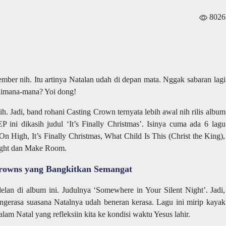
8026
ber nih. Itu artinya Natalan udah di depan mata. Nggak sabaran lagi
dimana-mana? Yoi dong!
ih. Jadi, band rohani Casting Crown ternyata lebih awal nih rilis album
 ini dikasih judul ‘It’s Finally Christmas’. Isinya cuma ada 6 lagu
n High, It’s Finally Christmas, What Child Is This (Christ the King),
ight dan Make Room.
Crowns yang Bangkitkan Semangat
elan di album ini. Judulnya ‘Somewhere in Your Silent Night’. Jadi,
ngerasa suasana Natalnya udah beneran kerasa. Lagu ini mirip kayak
am Natal yang refleksiin kita ke kondisi waktu Yesus lahir.