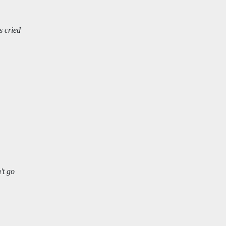
s cried
't go