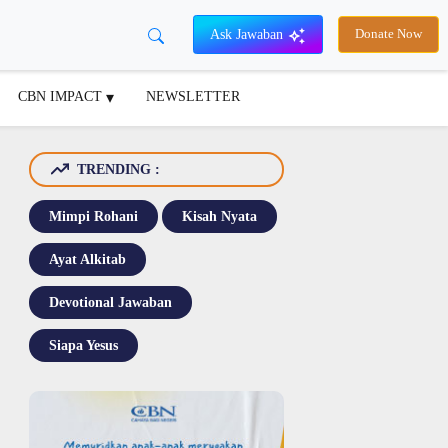
Ask Jawaban
Donate Now
CBN IMPACT
NEWSLETTER
TRENDING :
Mimpi Rohani
Kisah Nyata
Ayat Alkitab
Devotional Jawaban
Siapa Yesus