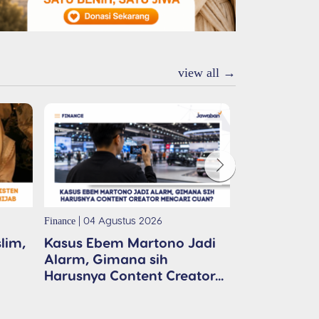
02 Agustus 2026
Doa di Saat
Frustrasi
view all →
01 Agustus 2026
| 04 Agustus 2026
| 31 Juli 20
Finance
News
lim,
Kasus Ebem Martono Jadi
Lirik Lagu 
Alarm, Gimana sih
Oleh JCC W
Harusnya Content Creator...
untuk...