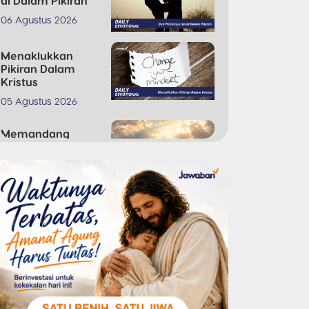
di Dalam Pikiran
06 Agustus 2026
Menaklukkan
Pikiran Dalam
Kristus
05 Agustus 2026
Memandang
Tuhan Dengan
Takjub
04 Agustus 2026
Mukjizat Masih
Ada Saat Ini
03 Agustus 2026
Pengharapan yang
Tidak Pernah
Padam