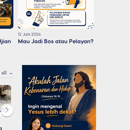
12 Juni 2026
05 Juni 2026
jian
Mau Jadi Bos atau Pelayan?
Siap Taat 
Kondisi?
 all →
05 Agustus 2026
04 Agustus 2026
g
Katanya Give and
Ini Yang Kamu