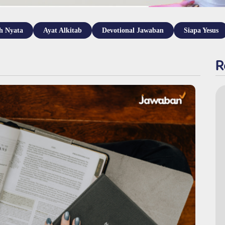
h Nyata
Ayat Alkitab
Devotional Jawaban
Siapa Yesus
R