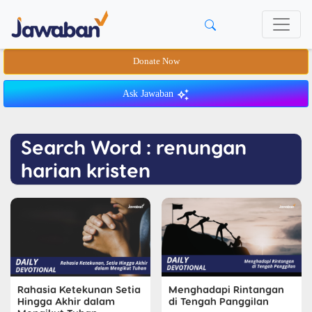
Donate Now
Ask Jawaban
Search Word : renungan
harian kristen
Rahasia Ketekunan Setia
Menghadapi Rintangan
Hingga Akhir dalam
di Tengah Panggilan