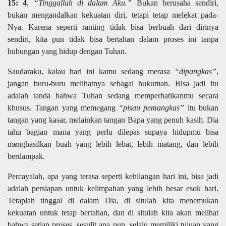
15: 4
,
“Tinggallah di dalam Aku.”
Bukan berusaha sendiri,
bukan mengandalkan kekuatan diri, tetapi tetap melekat pada-
Nya. Karena seperti ranting tidak bisa berbuah dari dirinya
sendiri, kita pun tidak bisa bertahan dalam proses ini tanpa
hubungan yang hidup dengan Tuhan.
Saudaraku, kalau hari ini kamu sedang merasa
“dipangkas”
,
jangan buru-buru melihatnya sebagai hukuman. Bisa jadi itu
adalah tanda bahwa Tuhan sedang memperhatikanmu secara
khusus. Tangan yang memegang
“pisau pemangkas”
itu bukan
tangan yang kasar, melainkan tangan Bapa yang penuh kasih. Dia
tahu bagian mana yang perlu dilepas supaya hidupmu bisa
menghasilkan buah yang lebih lebat, lebih matang, dan lebih
berdampak.
Percayalah, apa yang terasa seperti kehilangan hari ini, bisa jadi
adalah persiapan untuk kelimpahan yang lebih besar esok hari.
Tetaplah tinggal di dalam Dia, di situlah kita menemukan
kekuatan untuk tetap bertahan, dan di situlah kita akan melihat
bahwa setiap proses, sesulit apa pun, selalu memiliki tujuan yang