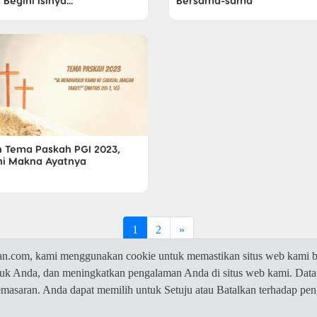
 Begini Isinya...
Bersama-sama
ah Tema Paskah PGI 2023,
ni Makna Ayatnya
1
2
»
com, kami menggunakan cookie untuk memastikan situs web kami be
ntuk Anda, dan meningkatkan pengalaman Anda di situs web kami. Data
© 2026 Jawaban.com -
Privacy Policy
pemasaran. Anda dapat memilih untuk Setuju atau Batalkan terhadap p