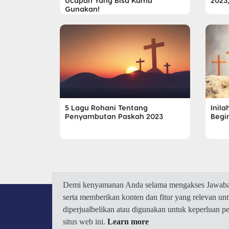
Ucapan Yang Bisa Kamu
2023,
Gunakan!
5 Lagu Rohani Tentang
Inil
Penyambutan Paskah 2023
Begi
Demi kenyamanan Anda selama mengakses Jawaban.
serta memberikan konten dan fitur yang relevan u
diperjualbelikan atau digunakan untuk keperluan 
situs web ini.
Learn more