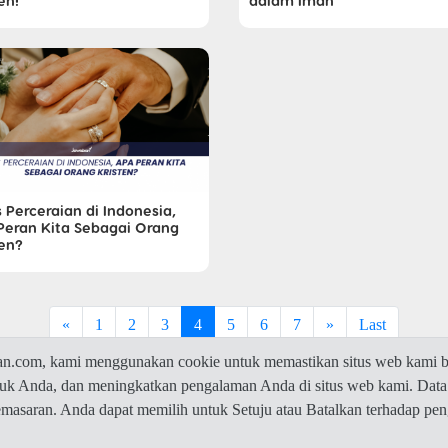
en!
dalam Iman
s Perceraian di Indonesia,
Peran Kita Sebagai Orang
ten?
«
1
2
3
4
5
6
7
»
Last
com, kami menggunakan cookie untuk memastikan situs web kami be
ntuk Anda, dan meningkatkan pengalaman Anda di situs web kami. Data
© 2026 Jawaban.com -
Privacy Policy
pemasaran. Anda dapat memilih untuk Setuju atau Batalkan terhadap p