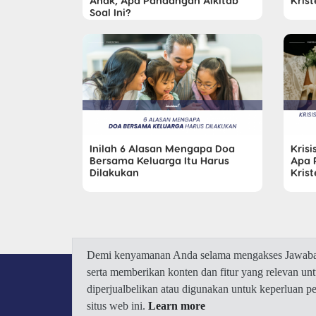
Anak, Apa Pandangan Alkitab
Krist
Soal Ini?
Inilah 6 Alasan Mengapa Doa
Krisi
Bersama Keluarga Itu Harus
Apa 
Dilakukan
Kris
Demi kenyamanan Anda selama mengakses Jawaban.
serta memberikan konten dan fitur yang relevan u
diperjualbelikan atau digunakan untuk keperluan 
situs web ini.
Learn more