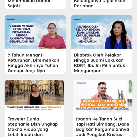
Menemukan Damai
Keluarganya Dipulihkan
Sejati
Perlahan
9 Tahun Menanti
Dilabrak Oleh Pelakor
Keturunan, Diremehkan,
Hingga Suami Lakukan
Hingga Akhirnya Tuhan
KDRT, Ibu Ini Pilih untuk
Genapi Janji-Nya
Mengampuni
Traveler Dunia
Ibadah Ke Tanah Suci
Stephanie Dish Ungkap
Tapi Hati Bimbang, Dade
Makna Hidup yang
Bagikan Pergumulannya
Lebih Indah dari
Jadi Pengikut Kristus