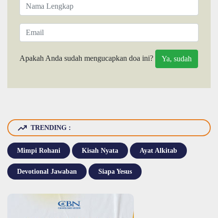
Apakah Anda sudah mengucapkan doa ini?
TRENDING :
Mimpi Rohani
Kisah Nyata
Ayat Alkitab
Devotional Jawaban
Siapa Yesus