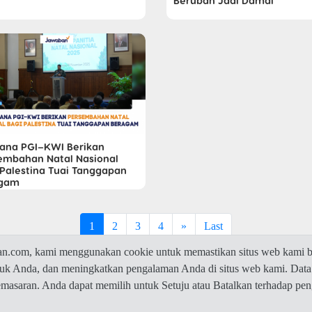
Berubah Jadi Damai
ana PGI–KWI Berikan
embahan Natal Nasional
 Palestina Tuai Tanggapan
agam
1
2
3
4
»
Last
com, kami menggunakan cookie untuk memastikan situs web kami be
ntuk Anda, dan meningkatkan pengalaman Anda di situs web kami. Data
© 2026 Jawaban.com -
Privacy Policy
pemasaran. Anda dapat memilih untuk Setuju atau Batalkan terhadap p