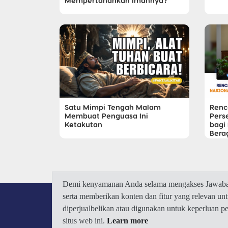
Mempertahankan Imannya?
Satu Mimpi Tengah Malam
Renc
Membuat Penguasa Ini
Pers
Ketakutan
bagi
Ber
Demi kenyamanan Anda selama mengakses Jawaban.
serta memberikan konten dan fitur yang relevan u
diperjualbelikan atau digunakan untuk keperluan 
situs web ini.
Learn more