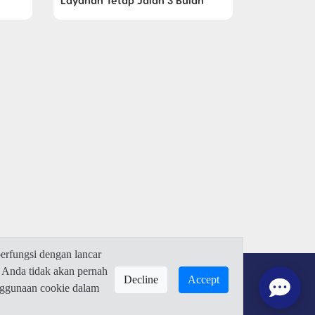
Layanan Tetap Jalan 3 Bulan
rfungsi dengan lancar
 Anda tidak akan pernah
Decline
Accept
enggunaan cookie dalam