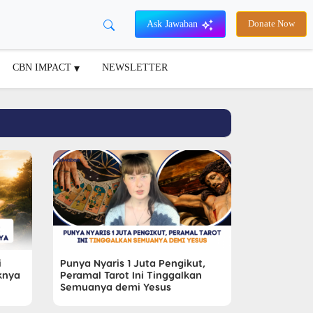
Ask Jawaban
Donate Now
CBN IMPACT
NEWSLETTER
i
Punya Nyaris 1 Juta Pengikut,
iknya
Peramal Tarot Ini Tinggalkan
Semuanya demi Yesus