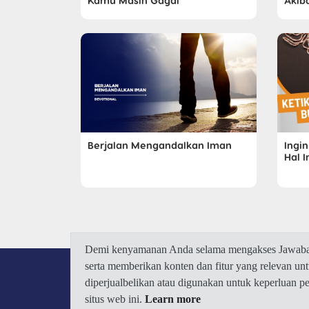
Kamu Masih Gagal
Akib
Berjalan Mengandalkan Iman
Ingi
Hal I
Demi kenyamanan Anda selama mengakses Jawaban.
serta memberikan konten dan fitur yang relevan u
diperjualbelikan atau digunakan untuk keperluan 
situs web ini.
Learn more