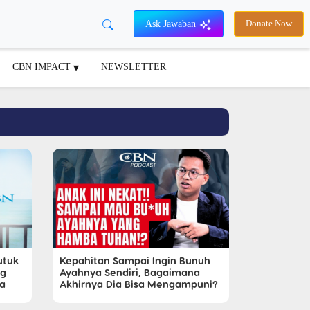
Ask Jawaban
Donate Now
CBN IMPACT
NEWSLETTER
utuk
Kepahitan Sampai Ingin Bunuh
ng
Ayahnya Sendiri, Bagaimana
a
Akhirnya Dia Bisa Mengampuni?