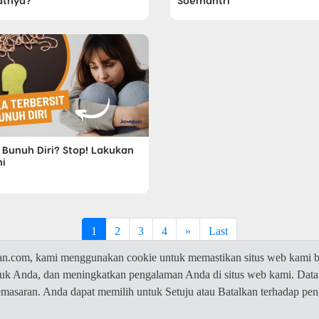
atnya?
Soemantri
n Bunuh Diri? Stop! Lakukan
ni
1
2
3
4
»
Last
com, kami menggunakan cookie untuk memastikan situs web kami be
ntuk Anda, dan meningkatkan pengalaman Anda di situs web kami. Data
© 2026 Jawaban.com -
Privacy Policy
pemasaran. Anda dapat memilih untuk Setuju atau Batalkan terhadap p