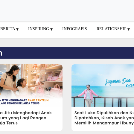
BERITA
INSPIRING
INFOGRAFIS
RELATIONSHIP
n
ra Jitu Menghadapi Anak
Saat Luka Dipulihkan dan K
rum yang Lagi Pengen
Dipatahkan, Kisah Anak ya
nja Terus
Memilih Mengampuni Ibuny