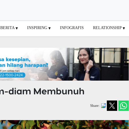
BERITA
INSPIRING
INFOGRAFIS
RELATIONSHIP
am-diam Membunuh
Share: