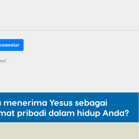
rkomentar
ma!
u menerima Yesus sebagai
mat pribadi dalam hidup Anda?