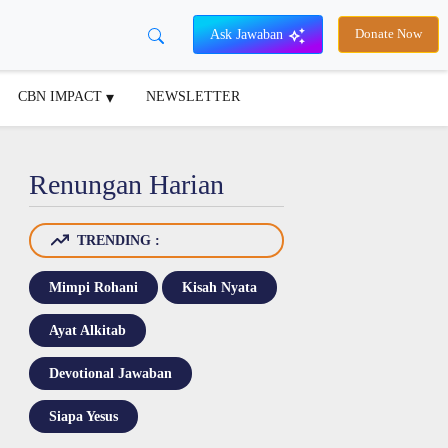
Ask Jawaban
Donate Now
CBN IMPACT
NEWSLETTER
Renungan Harian
TRENDING :
Mimpi Rohani
Kisah Nyata
Ayat Alkitab
Devotional Jawaban
Siapa Yesus