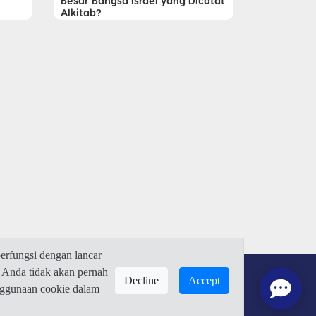
Besar Bangsa Israel yang Dicatat
Alkitab?
rfungsi dengan lancar
 Anda tidak akan pernah
Decline
Accept
enggunaan cookie dalam