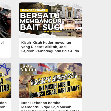
el
Kisah-Kisah Kedermawanan
yang Dicatat Alkitab, Jadi
Sejarah Pembangunan Bait Allah
 dan
Israel Lebanon Kembali
rah
Memanas, Siapa Saja Musuh