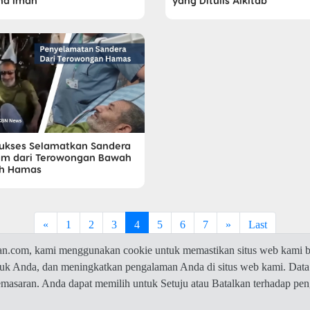
na Iman
yang Ditulis Alkitab
Sukses Selamatkan Sandera
im dari Terowongan Bawah
h Hamas
«
1
2
3
4
5
6
7
»
Last
com, kami menggunakan cookie untuk memastikan situs web kami be
ntuk Anda, dan meningkatkan pengalaman Anda di situs web kami. Data
© 2026 Jawaban.com -
Privacy Policy
pemasaran. Anda dapat memilih untuk Setuju atau Batalkan terhadap p