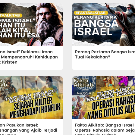
ma Israel” Deklarasi Iman
Perang Pertama Bangsa Isra
 Mempengaruhi Kehidupan
Tuai Kekalahan?
 Kristen
ah Pasukan Israel:
Fakta Alkitab: Bangsa Israel
nangan yang Ajaib Terjadi
Operasi Rahasia dalam Seja