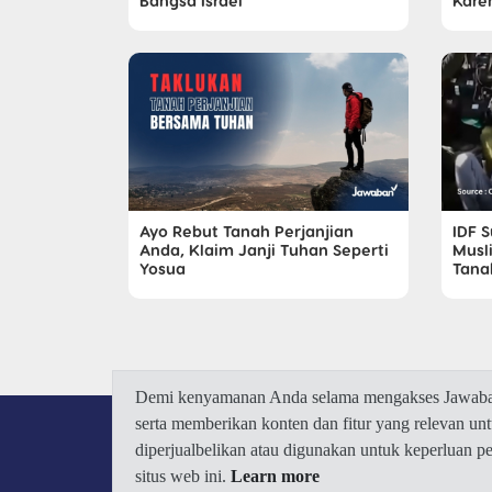
Bangsa Israel
Kare
Ayo Rebut Tanah Perjanjian
IDF 
Anda, Klaim Janji Tuhan Seperti
Musl
Yosua
Tana
Demi kenyamanan Anda selama mengakses Jawaban.
serta memberikan konten dan fitur yang relevan u
diperjualbelikan atau digunakan untuk keperluan 
situs web ini.
Learn more