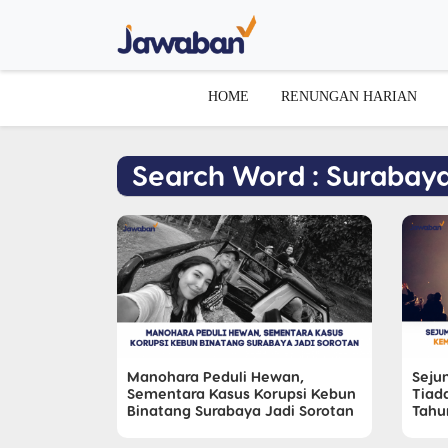
HOME
RENUNGAN HARIAN
Search Word : Surabay
Manohara Peduli Hewan,
Seju
Sementara Kasus Korupsi Kebun
Tiad
Binatang Surabaya Jadi Sorotan
Tahu