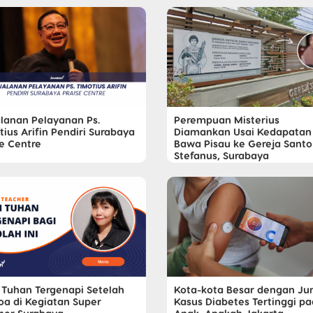
alanan Pelayanan Ps.
Perempuan Misterius
ius Arifin Pendiri Surabaya
Diamankan Usai Kedapatan
se Centre
Bawa Pisau ke Gereja Santo
Stefanus, Surabaya
i Tuhan Tergenapi Setelah
Kota-kota Besar dengan Ju
oa di Kegiatan Super
Kasus Diabetes Tertinggi p