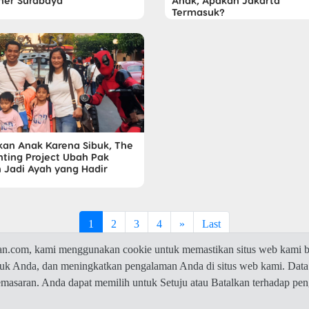
her Surabaya
Anak, Apakah Jakarta
Termasuk?
kan Anak Karena Sibuk, The
nting Project Ubah Pak
n Jadi Ayah yang Hadir
1
2
3
4
»
Last
com, kami menggunakan cookie untuk memastikan situs web kami be
ntuk Anda, dan meningkatkan pengalaman Anda di situs web kami. Data
© 2026 Jawaban.com -
Privacy Policy
pemasaran. Anda dapat memilih untuk Setuju atau Batalkan terhadap p