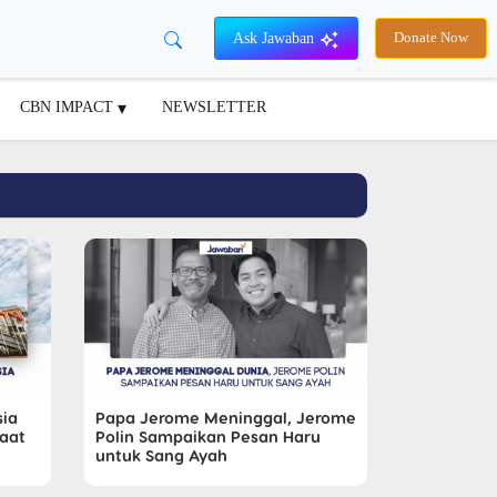
Ask Jawaban
Donate Now
CBN IMPACT
NEWSLETTER
sia
Papa Jerome Meninggal, Jerome
aat
Polin Sampaikan Pesan Haru
untuk Sang Ayah