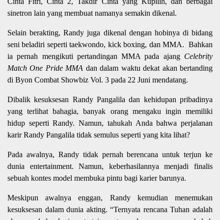
Cinta Fitri, Cinta 2, Takdir Cinta yang Kupilih, dan berbagai
sinetron lain yang membuat namanya semakin dikenal.
Selain berakting, Randy juga dikenal dengan hobinya di bidang
seni beladiri seperti taekwondo, kick boxing, dan MMA. Bahkan
ia pernah mengikuti pertandingan MMA pada ajang
Celebrity
Match One Pride MMA
dan dalam waktu dekat akan bertanding
di Byon Combat Showbiz Vol. 3 pada 22 Juni mendatang.
Dibalik kesuksesan Randy Pangalila dan kehidupan pribadinya
yang terlihat bahagia, banyak orang mengaku ingin memiliki
hidup seperti Randy. Namun, tahukah Anda bahwa perjalanan
karir Randy Pangalila tidak semulus seperti yang kita lihat?
Pada awalnya, Randy tidak pernah berencana untuk terjun ke
dunia entertainment. Namun, keberhasilannya menjadi finalis
sebuah kontes model membuka pintu bagi karier barunya.
Meskipun awalnya enggan, Randy kemudian menemukan
kesuksesan dalam dunia akting. “Ternyata rencana Tuhan adalah