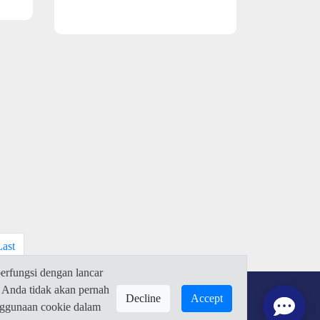
Last
rfungsi dengan lancar
 Anda tidak akan pernah
Decline
Accept
enggunaan cookie dalam