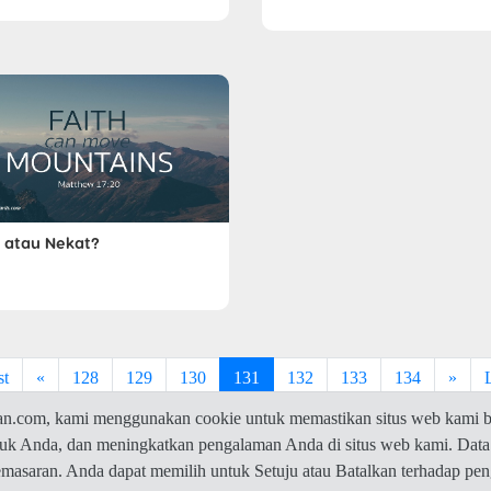
 atau Nekat?
st
«
128
129
130
131
132
133
134
»
com, kami menggunakan cookie untuk memastikan situs web kami be
ntuk Anda, dan meningkatkan pengalaman Anda di situs web kami. Data
© 2026 Jawaban.com -
Privacy Policy
pemasaran. Anda dapat memilih untuk Setuju atau Batalkan terhadap p