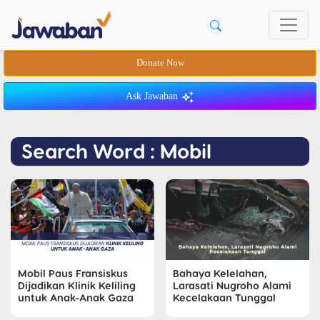
Donate Now
Ask Jawaban
Search Word : Mobil
Mobil Paus Fransiskus
Bahaya Kelelahan,
Dijadikan Klinik Keliling
Larasati Nugroho Alami
untuk Anak-Anak Gaza
Kecelakaan Tunggal