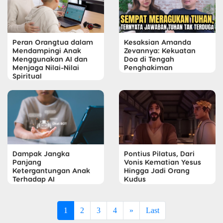
Peran Orangtua dalam
Kesaksian Amanda
Mendampingi Anak
Zevannya: Kekuatan
Menggunakan AI dan
Doa di Tengah
Menjaga Nilai-Nilai
Penghakiman
Spiritual
Dampak Jangka
Pontius Pilatus, Dari
Panjang
Vonis Kematian Yesus
Ketergantungan Anak
Hingga Jadi Orang
Terhadap AI
Kudus
1
2
3
4
»
Last