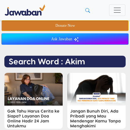
Donate Now
Ask Jawaban
Search Word : Akim
Gak Tahu Harus Cerita ke
Jangan Bunuh Diri, Ada
Siapa? Layanan Doa
Pribadi yang Mau
Online Hadir 24 Jam
Mendengar Kamu Tanpa
Untukmu
Menghakimi