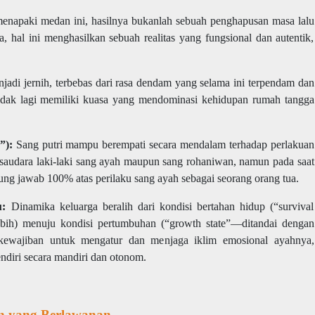
 menapaki medan ini, hasilnya bukanlah sebuah penghapusan masa lalu
a, hal ini menghasilkan sebuah realitas yang fungsional dan autentik,
adi jernih, terbebas dari rasa dendam yang selama ini terpendam dan
 tidak lagi memiliki kuasa yang mendominasi kehidupan rumah tangga
”):
Sang putri mampu berempati secara mendalam terhadap perlakuan
n saudara laki-laki sang ayah maupun sang rohaniwan, namun pada saat
ng jawab 100% atas perilaku sang ayah sebagai seorang orang tua.
u:
Dinamika keluarga beralih dari kondisi bertahan hidup (“survival
bih) menuju kondisi pertumbuhan (“growth state”—ditandai dengan
 kewajiban untuk mengatur dan menjaga iklim emosional ayahnya,
ndiri secara mandiri dan otonom.
n yang Berlawanan