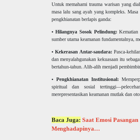
Untuk memahami trauma warisan yang dialam
masa lalu sang ayah yang kompleks. Masa 
pengkhianatan berlapis ganda:
• Hilangnya Sosok Pelindung:
Kematian a
sumber utama keamanan fundamentalnya, men
• Kekerasan Antar-saudara:
Pasca-kehilan
dan menyalahgunakan kekuasaan itu sebagai 
bertahun-tahun. Alih-alih menjadi pembimbin
• Pengkhianatan Institusional:
Memperpar
spiritual dan sosial tertinggi—pelec
merepresentasikan keamanan mutlak dan otori
Baca Juga:
Saat Emosi Pasangan 
Menghadapinya…