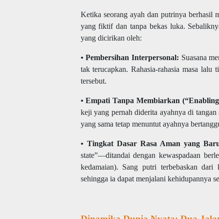
Ketika seorang ayah dan putrinya berhasil
yang fiktif dan tanpa bekas luka. Sebalikny
yang dicirikan oleh:
• Pembersihan Interpersonal:
Suasana menj
tak terucapkan. Rahasia-rahasia masa lalu
tersebut.
• Empati Tanpa Membiarkan (“Enabling
keji yang pernah diderita ayahnya di tanga
yang sama tetap menuntut ayahnya bertanggu
• Tingkat Dasar Rasa Aman yang Bar
state”—ditandai dengan kewaspadaan berle
kedamaian). Sang putri terbebaskan dari
sehingga ia dapat menjalani kehidupannya se
Dinamika Dunia Nyata: Dua Jala