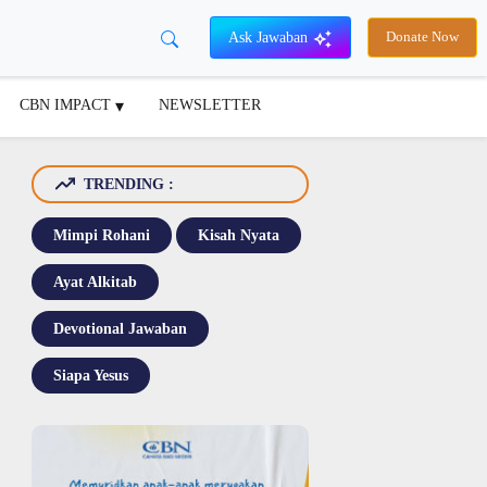
Ask Jawaban
Donate Now
CBN IMPACT
NEWSLETTER
TRENDING :
Mimpi Rohani
Kisah Nyata
Ayat Alkitab
Devotional Jawaban
Siapa Yesus