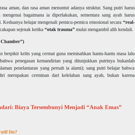
asa aman, dan rasa aman menuntut adanya struktur. Sang putri harus
s mengenai bagaimana ia diperlakukan, sementara sang ayah harus
al. Keduanya belajar mengenali pemicu-pemicu emosional secara
“real-
rcakapan sejenak ketika
“otak trauma”
mulai mengambil alih kendali.
o Chamber”)
 berpikir kritis yang cermat guna memisahkan hantu-hantu masa lalu
ar bahwa penegasan kemandirian yang ditunjukkan putrinya bukanlah
aman penelantaran yang pernah ia alami); sang putri belajar bahwa
ri merupakan cerminan dari kelelahan sang ayah, bukan karena
adari: Biaya Tersembunyi Menjadi “Anak Emas”
tif Itu?