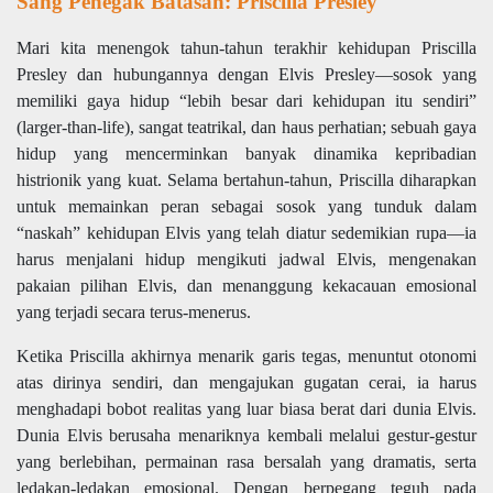
Sang Penegak Batasan: Priscilla Presley
Mari kita menengok tahun-tahun terakhir kehidupan Priscilla
Presley dan hubungannya dengan Elvis Presley—sosok yang
memiliki gaya hidup “lebih besar dari kehidupan itu sendiri”
(larger-than-life), sangat teatrikal, dan haus perhatian; sebuah gaya
hidup yang mencerminkan banyak dinamika kepribadian
histrionik yang kuat. Selama bertahun-tahun, Priscilla diharapkan
untuk memainkan peran sebagai sosok yang tunduk dalam
“naskah” kehidupan Elvis yang telah diatur sedemikian rupa—ia
harus menjalani hidup mengikuti jadwal Elvis, mengenakan
pakaian pilihan Elvis, dan menanggung kekacauan emosional
yang terjadi secara terus-menerus.
Ketika Priscilla akhirnya menarik garis tegas, menuntut otonomi
atas dirinya sendiri, dan mengajukan gugatan cerai, ia harus
menghadapi bobot realitas yang luar biasa berat dari dunia Elvis.
Dunia Elvis berusaha menariknya kembali melalui gestur-gestur
yang berlebihan, permainan rasa bersalah yang dramatis, serta
ledakan-ledakan emosional. Dengan berpegang teguh pada