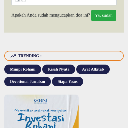
Apakah Anda sudah mengucapkan doa ini?
TRENDING :
Mimpi Rohani
Kisah Nyata
Ayat Alkitab
Devotional Jawaban
Siapa Yesus