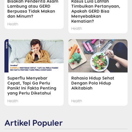
Bisakah Penderita Asam
Kasus Lula Lahfah
Lambung atau GERD
Timbulkan Pertanyaan,
Berpuasa Tidak Makan
Apakah GERD Bisa
dan Minum?
Menyebabkan
Kematian?
Health
Health
Superflu Menyebar
Rahasia Hidup Sehat
Cepat, Tapi Ga Perlu
Dengan Pola Hidup
Panik! Ini Fakta Penting
Alkitabiah
yang Perlu Diketahui
Health
Health
Artikel Populer