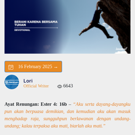
16 February 2025 →
Lori
6643
Official Writer
Ayat Renungan: Ester 4: 16b
–
“Aku serta dayang-dayangku
pun akan berpuasa demikian, dan kemudian aku akan masuk
menghadap raja, sungguhpun berlawanan dengan undang-
undang; kalau terpaksa aku mati, biarlah aku mati.”