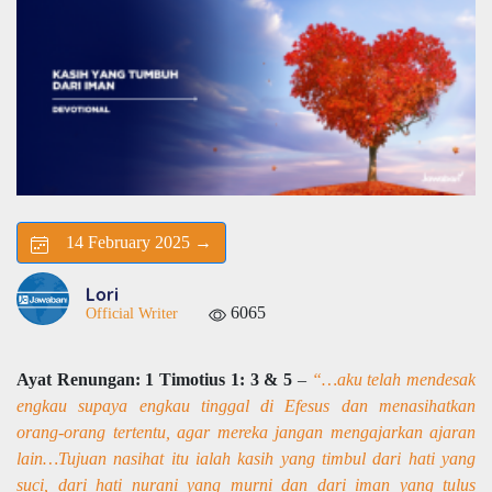
14 February 2025 →
Lori
6065
Official Writer
Ayat Renungan: 1 Timotius 1: 3 & 5
–
“…aku telah mendesak
engkau supaya engkau tinggal di Efesus dan menasihatkan
orang-orang tertentu, agar mereka jangan mengajarkan ajaran
lain…Tujuan nasihat itu ialah kasih yang timbul dari hati yang
suci, dari hati nurani yang murni dan dari iman yang tulus