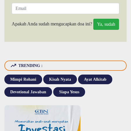
Apakah Anda sudah mengucapkan doa ini?
TRENDING :
Mimpi Rohani
Kisah Nyata
Ayat Alkitab
Devotional Jawaban
Siapa Yesus