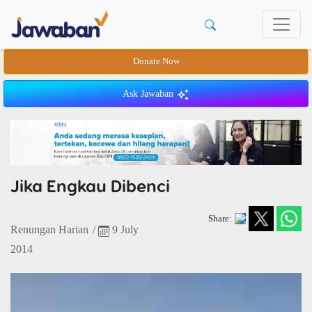
Donate Now
Ask Jawaban
Jika Engkau Dibenci
Share:
Renungan Harian
/
9 July
2014