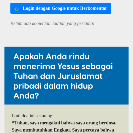
Login dengan Google untuk Berkomentar
Belum ada komentar. Jadilah yang pertama!
Apakah Anda rindu
menerima Yesus sebagai
Tuhan dan Juruslamat
pribadi dalam hidup
Anda?
Ikuti doa ini sekarang:
“Tuhan, saya mengakui bahwa saya orang berdosa.
Saya membutuhkan Engkau. Saya percaya bahwa