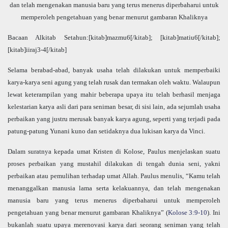
dan telah mengenakan manusia baru yang terus menerus diperbaharui untuk
memperoleh pengetahuan yang benar menurut gambaran Khaliknya
Bacaan Alkitab Setahun:[kitab]mazmu6[/kitab]; [kitab]matiu6[/kitab];
[kitab]iiraj3-4[/kitab]
Selama berabad-abad, banyak usaha telah dilakukan untuk memperbaiki
karya-karya seni agung yang telah rusak dan termakan oleh waktu. Walaupun
lewat keterampilan yang mahir beberapa upaya itu telah berhasil menjaga
kelestarian karya asli dari para seniman besar, di sisi lain, ada sejumlah usaha
perbaikan yang justru merusak banyak karya agung, seperti yang terjadi pada
patung-patung Yunani kuno dan setidaknya dua lukisan karya da Vinci.
Dalam suratnya kepada umat Kristen di Kolose, Paulus menjelaskan suatu
proses perbaikan yang mustahil dilakukan di tengah dunia seni, yakni
perbaikan atau pemulihan terhadap umat Allah. Paulus menulis, “Kamu telah
menanggalkan manusia lama serta kelakuannya, dan telah mengenakan
manusia baru yang terus menerus diperbaharui untuk memperoleh
pengetahuan yang benar menurut gambaran Khaliknya” (
Kolose 3:9-10
). Ini
bukanlah suatu upaya merenovasi karya dari seorang seniman yang telah