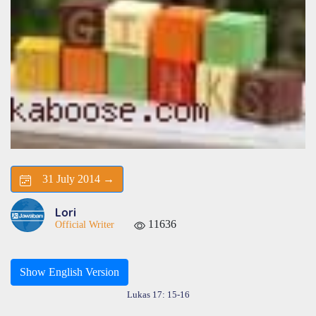
31 July 2014 →
Lori
11636
Official Writer
Show English Version
Lukas 17: 15-16