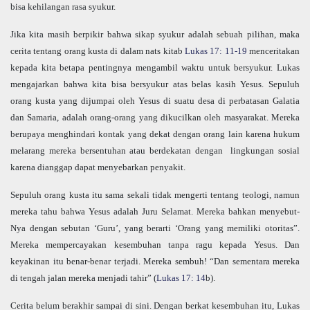
bisa kehilangan rasa syukur.
Jika kita masih berpikir bahwa sikap syukur adalah sebuah pilihan, maka
cerita tentang orang kusta di dalam nats kitab
Lukas 17: 11-19
menceritakan
kepada kita betapa pentingnya mengambil waktu untuk bersyukur. Lukas
mengajarkan bahwa kita bisa bersyukur atas belas kasih Yesus. Sepuluh
orang kusta yang dijumpai oleh Yesus di suatu desa di perbatasan Galatia
dan Samaria, adalah orang-orang yang dikucilkan oleh masyarakat. Mereka
berupaya menghindari kontak yang dekat dengan orang lain karena hukum
melarang mereka bersentuhan atau berdekatan dengan lingkungan sosial
karena dianggap dapat menyebarkan penyakit.
Sepuluh orang kusta itu sama sekali tidak mengerti tentang teologi, namun
mereka tahu bahwa Yesus adalah Juru Selamat. Mereka bahkan menyebut-
Nya dengan sebutan ‘Guru’, yang berarti ‘Orang yang memiliki otoritas”.
Mereka mempercayakan kesembuhan tanpa ragu kepada Yesus. Dan
keyakinan itu benar-benar terjadi. Mereka sembuh! “Dan sementara mereka
di tengah jalan mereka menjadi tahir” (
Lukas 17: 14
b).
Cerita belum berakhir sampai di sini. Dengan berkat kesembuhan itu, Lukas