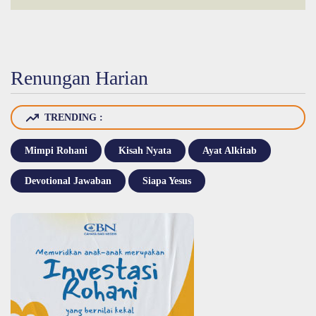
Renungan Harian
TRENDING :
Mimpi Rohani
Kisah Nyata
Ayat Alkitab
Devotional Jawaban
Siapa Yesus