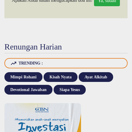
Apakah Anda sudah mengucapkan doa ini?
Renungan Harian
TRENDING :
Mimpi Rohani
Kisah Nyata
Ayat Alkitab
Devotional Jawaban
Siapa Yesus