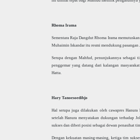
ini dinilai tepat bagi Mahfud menilik pengaruhnya
Rhoma Irama
Sementara Raja Dangdut Rhoma Irama memutuskan m
Muhaimin Iskandar itu resmi mendukung pasangan 
Serupa dengan Mahfud, penunjukannya sebagai tim
penggemar yang datang dari kalangan masyarakat
Hatta.
Hary Tanoesoedibjo
Hal serupa juga dilakukan oleh cawapres Hanura 
setelah Hanura menyatakan dukungan terhadap Jo
sukses dan diberi posisi sebagai dewan penasihat tim
Dengan kekuatan masing-masing, ketiga tim sukse