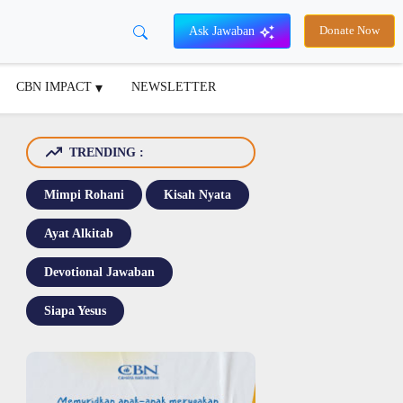
Ask Jawaban
Donate Now
CBN IMPACT
NEWSLETTER
TRENDING :
Mimpi Rohani
Kisah Nyata
Ayat Alkitab
Devotional Jawaban
Siapa Yesus