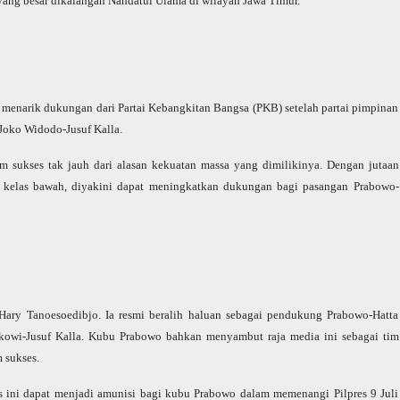
 yang besar dikalangan Nahdatul Ulama di wilayah Jawa Timur.
enarik dukungan dari Partai Kebangkitan Bangsa (PKB) setelah partai pimpinan
Joko Widodo-Jusuf Kalla.
 sukses tak jauh dari alasan kekuatan massa yang dimilikinya. Dengan jutaan
 kelas bawah, diyakini dapat meningkatkan dukungan bagi pasangan Prabowo-
Hary Tanoesoedibjo. Ia resmi beralih haluan sebagai pendukung Prabowo-Hatta
kowi-Jusuf Kalla. Kubu Prabowo bahkan menyambut raja media ini sebagai tim
 sukses.
s ini dapat menjadi amunisi bagi kubu Prabowo dalam memenangi Pilpres 9 Juli