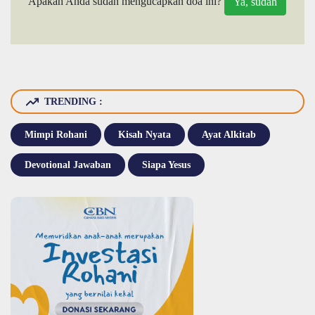
Apakah Anda sudah mengucapkan doa ini?
TRENDING :
Mimpi Rohani
Kisah Nyata
Ayat Alkitab
Devotional Jawaban
Siapa Yesus