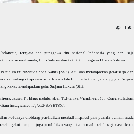
11695
 Indonesia, ternyata ada punggawa tim nasional Indonesia yang baru saja
 kapten timnas Garuda, Boas Solossa dan kakak kandungnya Ortizan Solossa.
ersipura ini diwisuda pada Kamis (28/3) lalu dan mendapatkan gelar sarja dari
saikan sidang skripsinya pada Januari lalu kini berhak menyandang gelar Sarjana
 sang kakak mendapatkan gelar Sarjana Hukum (SH).
ersipura, Jaksen F Thiago melalui akun Twitternya @papinegro18, "Congratulations
h Hitam instagram.com/p/XZNSoYHT8X/."
silan keduanya dibidang pendidikan menjadi inspirasi para pemain-pemain muda
 mereka geluti maupun juga pendidikan yang bisa menjadi bekal bagi masa depan