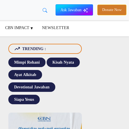
Ask Jawaban
Donate Now
CBN IMPACT
NEWSLETTER
TRENDING :
Mimpi Rohani
Kisah Nyata
Ayat Alkitab
Devotional Jawaban
Siapa Yesus