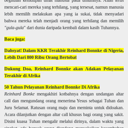
begitulah kehidupan umat manusia pada umumnya. Allah terus
mencari-cari mereka yang terhilang, yang tersesat, namun manusia
lebih memilih melakukan apa yang ia sukai, tidak menyadari
bahwa mereka telah menjadi orang yang terhilang dan memilih
"gula-gula
" dari dunia daripada kembali dalam kasih Tuhannya.
Baca juga:
Dahsyat! Dalam KKR Terakhir Reinhard Bonnke di Nigeria,
Lebih Dari 800 Ribu Orang Bertobat
Dukung Doa, Reinhard Bonnke akan Adakan Pelayanan
Terakhir di Afrika
50 Tahun Pelayanan Reinhard Bonnke Di Afrika
Reinhard Bonke
mengakhiri kotbahnya dengan undangan altar
call dan mengundang orang menerima Yesus sebagai Tuhan dan
Juru Selamat. Ratusan orang maju dan meminta untuk didoakan.
Acara dilanjutkan dengan altar call khusus bagi orang yang sakit.
Disini kuasa Tuhan mengalir melalui dirinya, dalam waktu yang