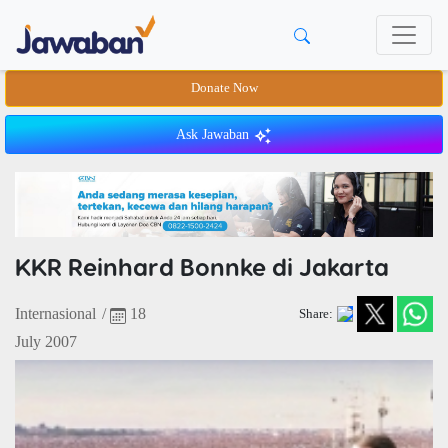
Donate Now
Ask Jawaban
KKR Reinhard Bonnke di Jakarta
Internasional
/
18
Share:
July 2007