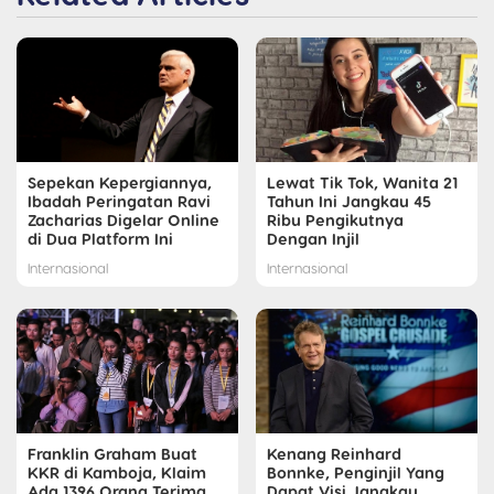
Sepekan Kepergiannya,
Lewat Tik Tok, Wanita 21
Ibadah Peringatan Ravi
Tahun Ini Jangkau 45
Zacharias Digelar Online
Ribu Pengikutnya
di Dua Platform Ini
Dengan Injil
Internasional
Internasional
Franklin Graham Buat
Kenang Reinhard
KKR di Kamboja, Klaim
Bonnke, Penginjil Yang
Ada 1396 Orang Terima
Dapat Visi Jangkau