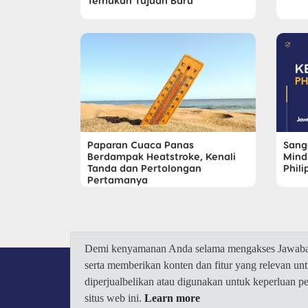
Temukan Tujuan Baru
Paparan Cuaca Panas
Sang
Berdampak Heatstroke, Kenali
Mind
Tanda dan Pertolongan
Phili
Pertamanya
Demi kenyamanan Anda selama mengakses Jawaban.
serta memberikan konten dan fitur yang relevan u
diperjualbelikan atau digunakan untuk keperluan 
situs web ini.
Learn more