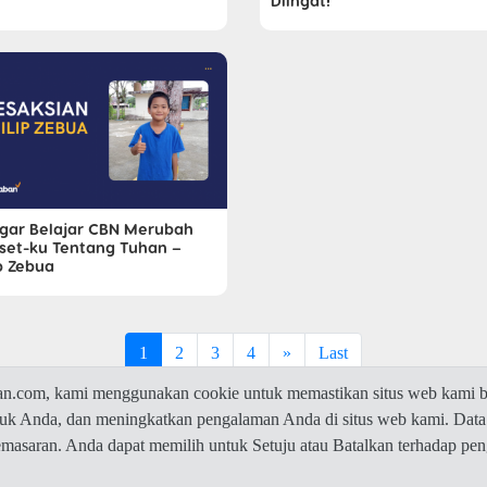
Diingat!
gar Belajar CBN Merubah
set-ku Tentang Tuhan –
p Zebua
1
2
3
4
»
Last
com, kami menggunakan cookie untuk memastikan situs web kami be
ntuk Anda, dan meningkatkan pengalaman Anda di situs web kami. Data
© 2026 Jawaban.com -
Privacy Policy
pemasaran. Anda dapat memilih untuk Setuju atau Batalkan terhadap p