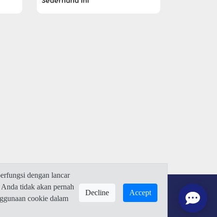
Sederhana Ini
rfungsi dengan lancar
 Anda tidak akan pernah
Decline
Accept
enggunaan cookie dalam