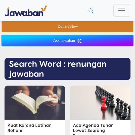
Donate Now
Ask Jawaban
Search Word : renungan
jawaban
Kuat Karena Latihan
Ada Agenda Tuhan
Rohani
Lewat Seorang