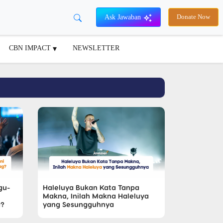
Ask Jawaban
Donate Now
CBN IMPACT
NEWSLETTER
gu-
Haleluya Bukan Kata Tanpa
Makna, Inilah Makna Haleluya
g?
yang Sesungguhnya