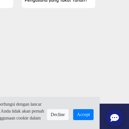
Pengusaha yang Takut Tuhan?
rfungsi dengan lancar
 Anda tidak akan pernah
Decline
Accept
enggunaan cookie dalam