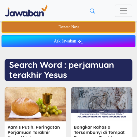
Donate Now
Ask Jawaban
Search Word : perjamuan
terakhir Yesus
Bongkar Rahasia
Kamis Putih, Peringatan
Tersembunyi di Tempat
Perjamuan Terakhir