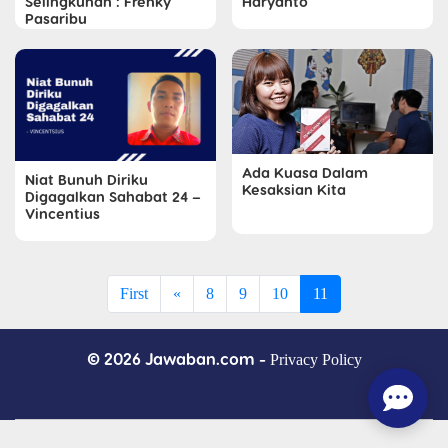
Selingkuhan : Frenky
Haryanto
Pasaribu
Ada Kuasa Dalam
Niat Bunuh Diriku
Kesaksian Kita
Digagalkan Sahabat 24 –
Vincentius
First
«
8
9
10
11
© 2026 Jawaban.com -
Privacy Policy