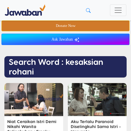
Donate Now
Ask Jawaban
Search Word : kesaksian
rohani
Niat Ceraikan Istri Demi
Aku Terlalu Paranoid
Nikahi Wanita
Diselingkuhi Sama Istri -