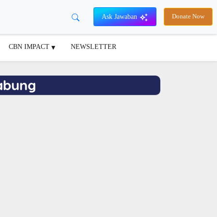
Ask Jawaban
Donate Now
CBN IMPACT
NEWSLETTER
nabung