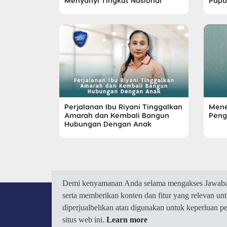
Menyanyi Tingkat Nasional
Papu
Perjalanan Ibu Riyani Tinggalkan
Mene
Amarah dan Kembali Bangun
Peng
Hubungan Dengan Anak
Demi kenyamanan Anda selama mengakses Jawaban.
serta memberikan konten dan fitur yang relevan u
diperjualbelikan atau digunakan untuk keperluan 
situs web ini.
Learn more