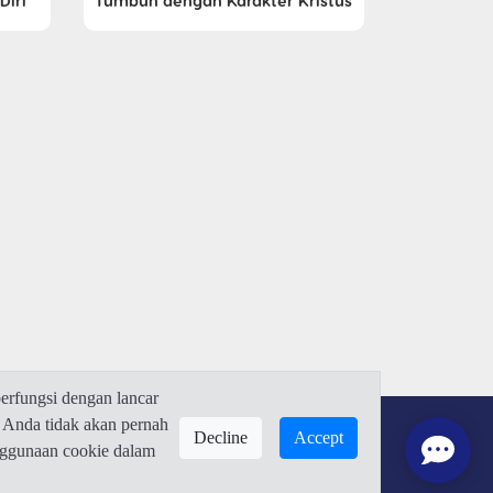
Diri
Tumbuh dengan Karakter Kristus
rfungsi dengan lancar
 Anda tidak akan pernah
Decline
Accept
enggunaan cookie dalam