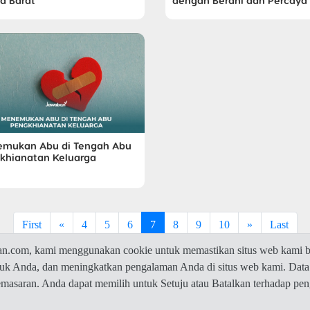
a Barat
dengan Berani dan Percaya 
mukan Abu di Tengah Abu
khianatan Keluarga
First
«
4
5
6
7
8
9
10
»
Last
com, kami menggunakan cookie untuk memastikan situs web kami be
ntuk Anda, dan meningkatkan pengalaman Anda di situs web kami. Data
© 2026 Jawaban.com -
Privacy Policy
pemasaran. Anda dapat memilih untuk Setuju atau Batalkan terhadap p