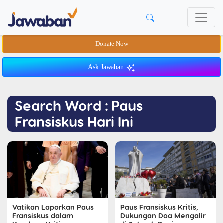
Donate Now
Ask Jawaban
Search Word : Paus
Fransiskus Hari Ini
Vatikan Laporkan Paus
Paus Fransiskus Kritis,
Fransiskus dalam
Dukungan Doa Mengalir