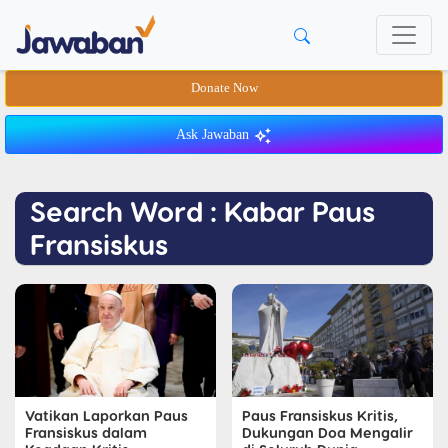
Donate Now
Ask Jawaban
Search Word : Kabar Paus
Fransiskus
Vatikan Laporkan Paus
Paus Fransiskus Kritis,
Fransiskus dalam
Dukungan Doa Mengalir