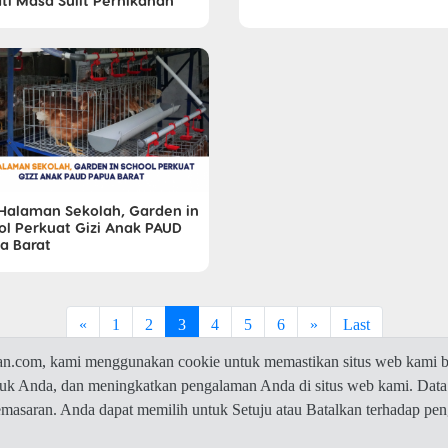
ti Masa Sulit Pernikahan
 Halaman Sekolah, Garden in
ol Perkuat Gizi Anak PAUD
a Barat
«
1
2
3
4
5
6
»
Last
com, kami menggunakan cookie untuk memastikan situs web kami be
ntuk Anda, dan meningkatkan pengalaman Anda di situs web kami. Data
© 2026 Jawaban.com -
Privacy Policy
pemasaran. Anda dapat memilih untuk Setuju atau Batalkan terhadap p