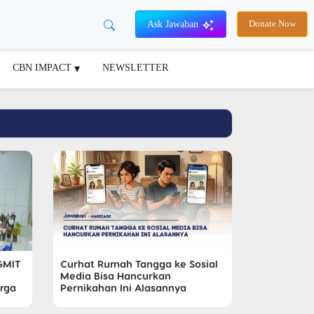
Ask Jawaban
Donate Now
CBN IMPACT
NEWSLETTER
GMIT
Curhat Rumah Tangga ke Sosial
Media Bisa Hancurkan
arga
Pernikahan Ini Alasannya