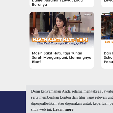
Daniel Abraham Lewat Lagu
Lewa
Barunya
Masih Sakit Hati, Tapi Tuhan
Dari
Suruh Mengampuni. Memangnya
Scho
Bisa?
Papu
Demi kenyamanan Anda selama mengakses Jawaban.
serta memberikan konten dan fitur yang relevan u
diperjualbelikan atau digunakan untuk keperluan 
situs web ini.
Learn more