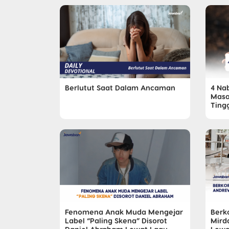
Berlutut Saat Dalam Ancaman
4 Nab
Masa 
Ting
Fenomena Anak Muda Mengejar
Berk
Label “Paling Skena” Disorot
Mird