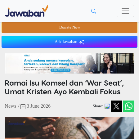
Donate Now
Ask Jawaban
Ramai Isu Komsel dan ‘War Seat’,
Umat Kristen Ayo Kembali Fokus
News
/
3 June 2026
Share: