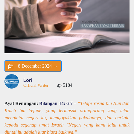
8 December 2024 →
Lori
5184
Official Writer
Ayat Renungan:
Bilangan 14: 6-7
–
“Tetapi Yosua bin Nun dan
Kaleb bin Yefune, yang termasuk orang-orang yang telah
mengintai negeri itu, mengoyakkan pakaiannya, dan berkata
kepada segenap umat Israel: "Negeri yang kami lalui untuk
diintai itu adalah luar biasa baiknya.”