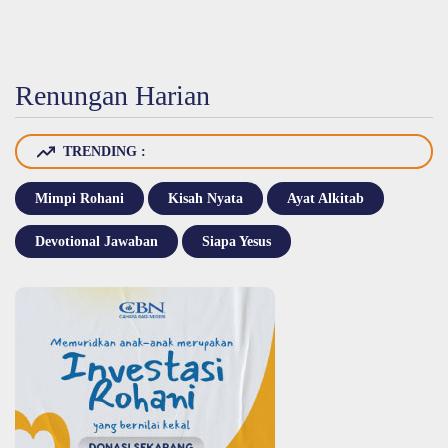
Renungan Harian
TRENDING :
Mimpi Rohani
Kisah Nyata
Ayat Alkitab
Devotional Jawaban
Siapa Yesus